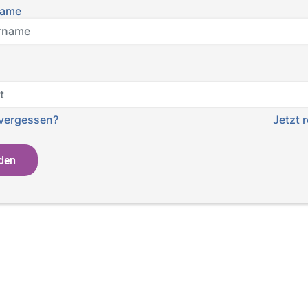
name
vergessen?
Jetzt r
den